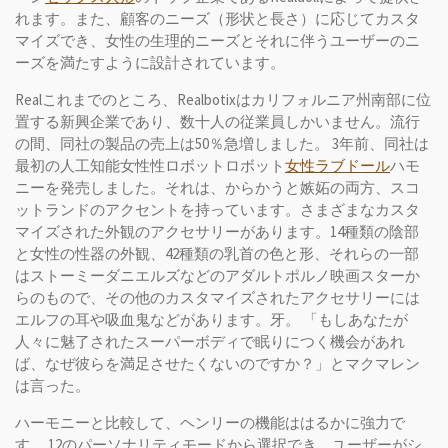
れます。また、顧客のニーズ（形状と長さ）に応じてカスタ
マイズでき、女性の生理的ニーズとそれに伴うユーザーのニ
ーズを満たすように設計されています。
Realこれまでのところ、Realbotixはカリフォルニア州南部に位
置する新興企業であり、数十人の従業員しかいません。流行
の間、同社の製品の売上は50％急増しました。 3年前、同社は
最初の人工知能女性性ロボットロボット
女性ラブドール
ハモ
ニーを発売しました。それは、からかうと嫉妬の両方、スコ
ットランドのアクセントを持っています。さまざまなカスタ
マイズされた外観のアクセサリーがあります。14種類の陰部
と女性の性器の外観、42種類の乳首の色と形、それらの一部
はストーミーダニエルズなどのアダルトポルノ映画スターか
らのもので、その他のカスタマイズされたアクセサリーには
エルフの耳や吸血鬼などがあります。牙。 「もしあなたが
人々に魅了されたスーパーボディで眠りにつく機会があれ
ば、なぜ彼らを満足させたくないのですか？」とマクマレン
は言った。
ハーモニーと比較して、ヘンリーの機能ははるかに強力で
す。 12のパーソナリティモードから選択でき、ユーザーがシ