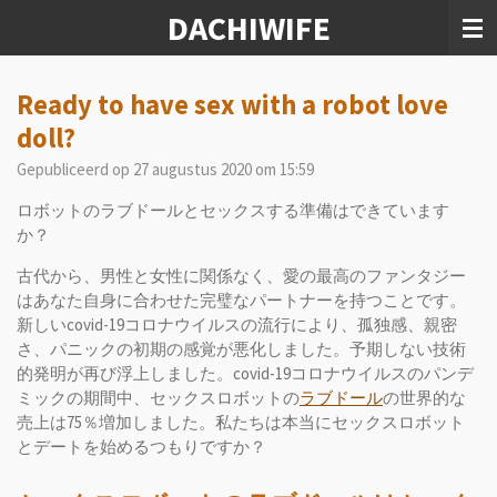
DACHIWIFE
Ga
direct
naar
de
Ready to have sex with a robot love
hoofdinhoud
doll?
Gepubliceerd op 27 augustus 2020 om 15:59
ロボットのラブドールとセックスする準備はできています
か？
古代から、男性と女性に関係なく、愛の最高のファンタジー
はあなた自身に合わせた完璧なパートナーを持つことです。
新しいcovid-19コロナウイルスの流行により、孤独感、親密
さ、パニックの初期の感覚が悪化しました。予期しない技術
的発明が再び浮上しました。covid-19コロナウイルスのパンデ
ミックの期間中、セックスロボットの
ラブドール
の世界的な
売上は75％増加しました。私たちは本当にセックスロボット
とデートを始めるつもりですか？