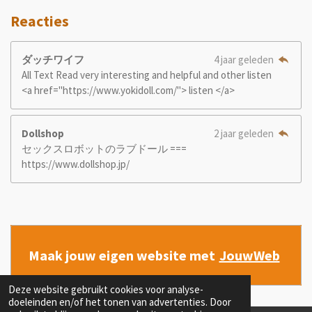
Reacties
ダッチワイフ
4 jaar geleden
All Text Read very interesting and helpful and other listen
<a href="https://www.yokidoll.com/"> listen </a>
Dollshop
2 jaar geleden
セックスロボットのラブドール ===
https://www.dollshop.jp/
Maak jouw eigen website met
JouwWeb
Deze website gebruikt cookies voor analyse-
doeleinden en/of het tonen van advertenties. Door