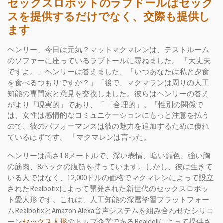
セックスロボットのラブドールはセック
スを提供するだけでなく、交際も提供し
ます
ヘンリー、今日は元気？マットマクマレンは、テストルーム
のソファーに座っているラブドールに尋ねました。 「大丈夫
ですよ。」ヘンリーは答えました、「いつあなたは私と夕食
を食べるつもりですか？」「後で、マクマランは周りの人工
知能の専門家と意見を交換しました。彼らはヘンリーの答え
がより「現実的」であり、「 「合理的」。「性別の関係で
は、女性は感情的なコミュニケーションにもっと注意を払う
ので、彼のパフォーマンスは彼の魅力を追加するために優れ
ているはずです。 「マクマレンは言った。
ヘンリーは高さ1.8メートルで、深い表情、暗い顔色、強い胸
の筋肉、8パックの腹筋を持っています。しかし、彼は生きて
いる人ではなく、12,000ドルの価格でマクマレンによって設立
されたRealbotixによって開発された新世代のセックスロボッ
ト愛人形です。これは、人工知能の深層学習プラットフォー
ムRealbotixとAmazon Alexa音声システムを組み合わせたシリコ
ーン
セックス人形
のトップ企業であるRealdollによって提供さ