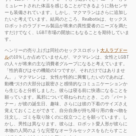
ミュレートされた体温を感じることができるように熱センサ
ーも装備されています。しかし、マクマランはさらに追加し
たいと考えています。結局のところ、Realbotixは、セックス
ロボットのラブドール製品が将来の異性愛者のニーズを満た
すだけでなく、LGBT市場の開放にもなることを期待していま
す。
ヘンリーの売り上げは同社のセックスロボット
大人ラブドー
ル
の10％しか占めていませんが、マクマレンは、女性とLGBT
の人々が将来の主な消費者グループになると考えています。
「性的喜びはその機能の1つですが、それだけではありませ
ん。」マクマレンは、女性が性的に興奮したいのであれば、
動機づけの大部分は親密さと感情的なコミュニケーションか
ら生じると分析しました。彼らは寝る前に快適になることを
願っています。風邪について尋ねられたとき、この「パート
ナー」が彼の誕生日、趣味、さらには彼の下着のサイズさえ
覚えておくことができて、自分自身が持ち帰り用の食べ物を
注文し、ゴミを取り除くのに役立つことを願っています。し
かし、男性は異なります。彼らは、ロボット愛人形が彼らに
本物の人間のような完璧なオーラルセックスをもたらすこと